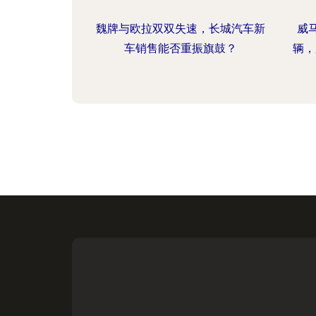
魏牌与欧拉双双失速，长城汽车新
威马
车销售能否重振旗鼓？
辆，