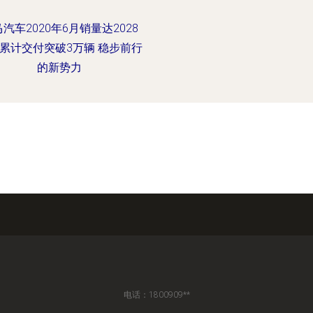
汽车2020年6月销量达2028
累计交付突破3万辆 稳步前行
的新势力
电话：1800909**