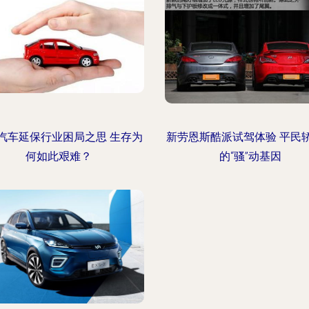
汽车延保行业困局之思 生存为
新劳恩斯酷派试驾体验 平民
何如此艰难？
的“骚”动基因