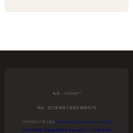
电话：1800909**
地址：贺兰县德胜工业园区德惠街2号
COPYRIGHT © 2026
WWW.NANTELIANFANGCHE.COM
汽车新车销售
宁夏南特联房车装备有限公司
汽车新车销售